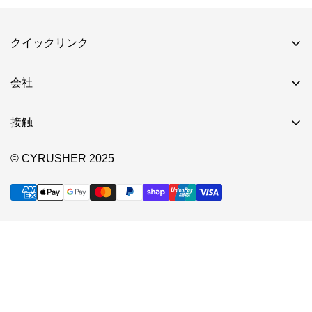
ィンランド
ドイツ
スペイン
イタリア
イ
クイックリンク
保証
会社
返品ポリシー
会社概要
配送ポリシー
接触
販売代理店募集
支払い規約
dealer@cyrusher.com
取扱説明書
© CYRUSHER 2025
プライバシー
製造工程
利用規約